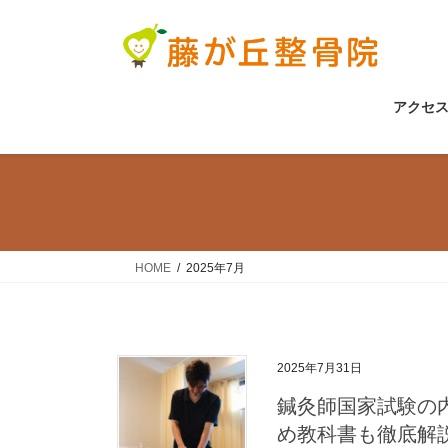
コ
ナ
ン
ビ
テ
ゲ
ン
ー
ツ
シ
アクセ
へ
ョ
ス
ン
キ
に
ッ
移
プ
動
HOME
2025年7月
2025年7月31日
鍼灸師国家試験の
め教科書も徹底解