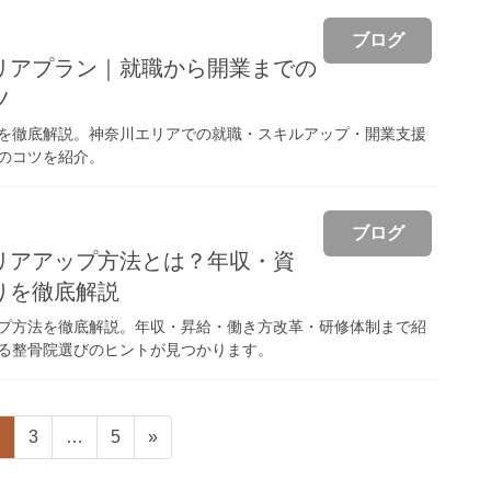
ブログ
リアプラン｜就職から開業までの
ツ
を徹底解説。神奈川エリアでの就職・スキルアップ・開業支援
のコツを紹介。
ブログ
リアアップ方法とは？年収・資
りを徹底解説
プ方法を徹底解説。年収・昇給・働き方改革・研修体制まで紹
る整骨院選びのヒントが見つかります。
固
固
固
2
3
…
5
»
定
定
定