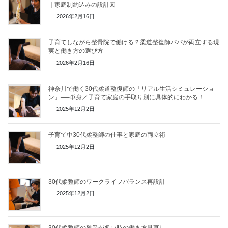
｜家庭制約込みの設計図
2026年2月16日
子育てしながら整骨院で働ける？柔道整復師パパが両立する現
実と働き方の選び方
2026年2月16日
神奈川で働く30代柔道整復師の「リアル生活シミュレーショ
ン」──単身／子育て家庭の手取り別に具体的にわかる！
2025年12月2日
子育て中30代柔整師の仕事と家庭の両立術
2025年12月2日
30代柔整師のワークライフバランス再設計
2025年12月2日
30代柔整師の残業が多い時の働き方見直し