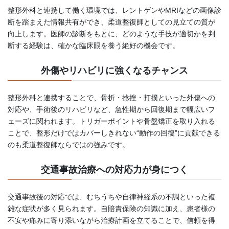
整形外科と連携して働く環境では、レントゲンやMRIなどの画像診
断を踏まえた情報共有ができ、柔道整復師としての見立ての質が
向上します。医師の診断をもとに、どのような手技が適切かを判
断する経験は、確かな臨床眼を養う絶好の機会です。
外傷やリハビリに強くなるチャンス
整形外科と連携することで、骨折・捻挫・打撲といった外傷への
対応や、手術後のリハビリなど、急性期から回復期まで幅広いフ
ェーズに関われます。トリガーポイントや骨盤矯正を取り入れる
ことで、整形だけではカバーしきれない“動作の回復”に貢献できる
のも柔道整復師ならではの強みです。
交通事故治療への対応力が身につく
交通事故後の対応では、むちうちや自律神経系の不調といった複
雑な症状が多く見られます。自賠責保険の知識に加え、患者様の
不安や痛みに寄り添いながら治療計画を立てることで、信頼を得