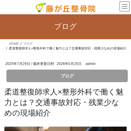
コ
ナ
ン
ビ
テ
ゲ
ン
ー
ブログ
ツ
シ
へ
ョ
ス
ン
HOME
ブログ
キ
に
柔道整復師求人×整形外科で働く魅力とは？交通事故対応・残業少なめの現場紹介
ッ
移
プ
動
2025年7月29日
/ 最終更新日時 :
2026年5月25日
admin
ブログ
柔道整復師求人×整形外科で働く魅
力とは？交通事故対応・残業少な
めの現場紹介