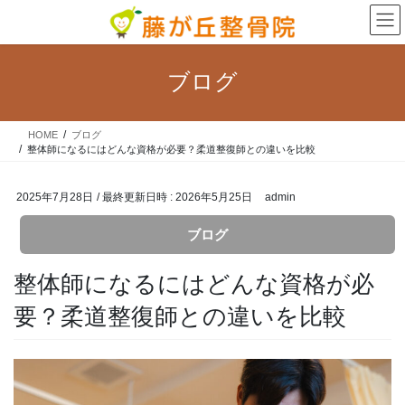
コ
ナ
ン
ビ
テ
ゲ
ン
ー
ブログ
ツ
シ
へ
ョ
ス
ン
HOME
ブログ
キ
に
整体師になるにはどんな資格が必要？柔道整復師との違いを比較
ッ
移
プ
動
2025年7月28日
/ 最終更新日時 :
2026年5月25日
admin
ブログ
整体師になるにはどんな資格が必
要？柔道整復師との違いを比較